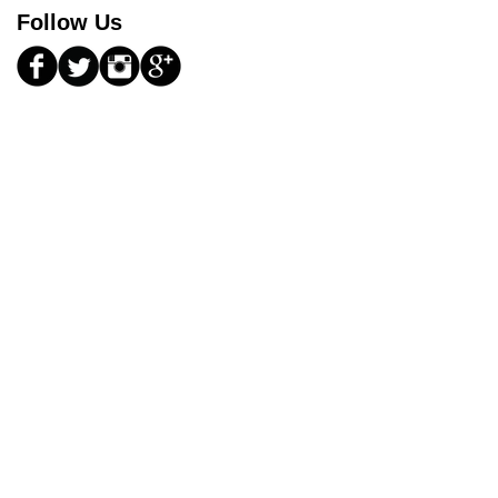
Follow Us
 d'oenologie /
reprise / Paris
m building - Afterwork