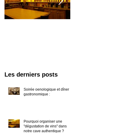
Pourquoi organiser
Organisez un
une "dégustation de
Afterwork
vins" dans notre
oenologique dans
cave authentique ?
votre entreprise ave
Oenoparis !
Les derniers posts
Soirée oenologique et dîner
gastronomique :
Pourquoi organiser une
"dégustation de vins" dans
notre cave authentique ?