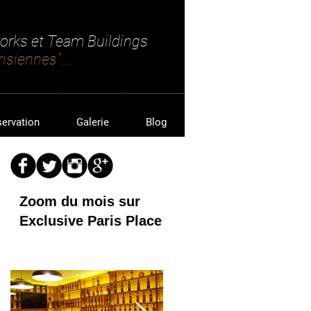
works et Team Buildings
isiennes"...
servation
Galerie
Blog
Zoom du mois sur
Exclusive Paris Place