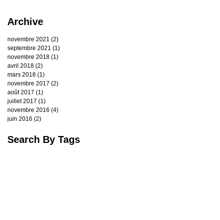
Archive
novembre 2021
(2)
2 posts
septembre 2021
(1)
1 post
novembre 2018
(1)
1 post
avril 2018
(2)
2 posts
mars 2018
(1)
1 post
novembre 2017
(2)
2 posts
août 2017
(1)
1 post
juillet 2017
(1)
1 post
novembre 2016
(4)
4 posts
juin 2016
(2)
2 posts
Search By Tags
Cave
Chef à domicile
Gastronhoming
Oenoparis
Soirée d'équipe
accord mets et vins
afterwork
dégustation de vin
sommelier
vins
wine
winetasting