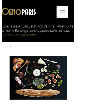
Oeno
paris
"Spécialisé en Dégustations de vins, Afterworks
et Team Buildings oenologiques dans les plus
belles caves parisiennes"...