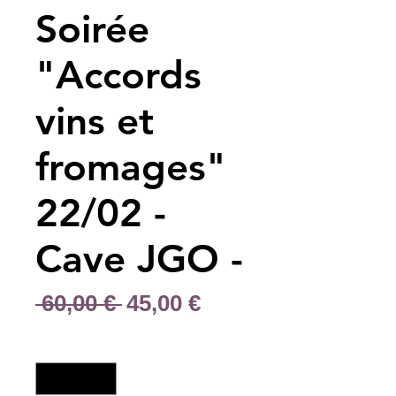
Soirée
"Accords
vins et
fromages"
22/02 -
Cave JGO -
Prix
Prix
 60,00 € 
45,00 €
original
promotionnel
Quantité
*