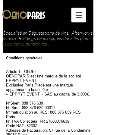
Oeno
paris
"Spécialisé en Dégustations de vins, Afterworks
et Team Buildings oenologiques dans les plus
belles caves parisiennes"...
Conditions générales
Article 1 - OBJET
OENOPARIS est une marque de la société
EPPPYT EVENT
Exclusive Paris Place est une marque
appartenant à la société:
« EPPPYT EVENT » SAS au capital de 3.000€.
N°Siren:
888 376 639
N° Siret:
888 376 639 00017
Immatriculation au RCS:
888 376 639
RCS
Paris
N° TVA Collecteur: FR
27888376639
Code NAF: 8230Z
Adresse de Facturation: 57 rue de la Condamine
75017 Paris