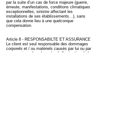
par la suite d’un cas de force majeure (guerre,
émeute, manifestations, conditions climatiques
exceptionnelles, sinistre affectant les
installations de ses établissements…), sans
que cela donne lieu à une quelconque
compensation.
Article 8 - RESPONSABILTE ET ASSURANCE
Le client est seul responsable des dommages
corporels et / ou matériels causés par lui ou par
ses convives dans le cadre de l’exécution de la
prestation de « OENOPARIS ». Le client
s’engage à contracter une assurance
responsabilité civile ainsi qu’une assurance
multirisques habitation.
Article 9 - PROPRIETE INTELLECTUELLE
Tous les éléments du site
de
«www.oenoparis.com»
sont et restent la
propriété intellectuelle et exclusive de «
OENOPARIS ». Personne n’est autorisé à
reproduire, exploiter, rediffuser, ou utiliser à
quelque titre que ce soit, même partiellement,
des éléments du site qu’ils soient logiciels,
visuels ou sonores. Ils sont protégés au titre
des droits d’auteur et des articles L.511.1 et
suivants du Code de la propriété intellectuelle
relatifs à la protection des modèles déposés.