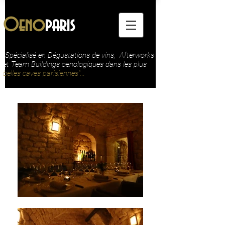
Oeno
paris
"Spécialisé en Dégustations de vins, Afterworks
et Team Buildings oenologiques dans les plus
belles caves parisiennes"...