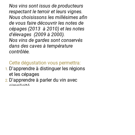
Nos vins sont issus de producteurs
respectant le terroir et leurs vignes.
Nous choisissons les millésimes afin
de vous faire découvrir les notes de
cépages (2013 à 2010) et les notes
d'élevages (2009 à 2000).
Nos vins de gardes sont conservés
dans des caves à température
contrôlée.
Cette dégustation vous permettra:
D'apprendre à distinguer les régions
et les cépages
D'apprendre à parler du vin avec
simplicité
On s'occupe de tout:
Le sommelier apportera les verres et
les bouteilles chez vous, à domicile
ou en entreprise.
Nous pouvons également vous
proposer des caves ou espaces de
dégustation sur Paris.