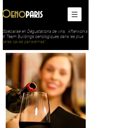
Oeno
paris
"Spécialisé en Dégustations de vins, Afterworks
et Team Buildings oenologiques dans les plus
belles caves parisiennes"...