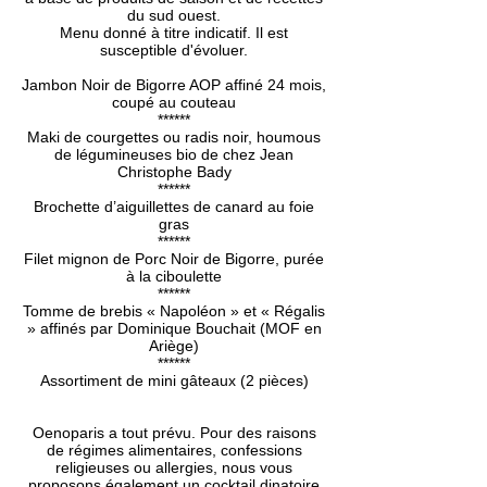
du sud ouest.
Menu donné à titre indicatif. Il est
susceptible d'évoluer.
Jambon Noir de Bigorre AOP affiné 24 mois,
coupé au couteau
******
Maki de courgettes ou radis noir, houmous
de légumineuses bio de chez Jean
Christophe Bady
******
Brochette d’aiguillettes de canard au foie
gras
******
Filet mignon de Porc Noir de Bigorre, purée
à la ciboulette
******
Tomme de brebis « Napoléon » et « Régalis
» affinés par Dominique Bouchait (MOF en
Ariège)
******
Assortiment de mini gâteaux (2 pièces)
Oenoparis a tout prévu. Pour des raisons
de régimes alimentaires, confessions
religieuses ou allergies, nous vous
proposons également un cocktail dinatoire