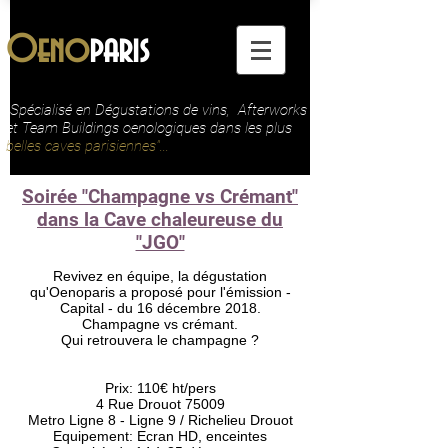
Oeno
paris
"Spécialisé en Dégustations de vins, Afterworks
et Team Buildings oenologiques dans les plus
belles caves parisiennes"...
Soirée "Champagne vs Crémant"
dans la Cave chaleureuse du
"JGO"
Revivez en équipe, la dégustation
qu'Oenoparis a proposé pour l'émission -
Capital - du 16 décembre 2018.
Champagne vs crémant.
Qui retrouvera le champagne ?
Prix: 110€ ht/pers
4 Rue Drouot 75009
Metro Ligne 8 - Ligne 9 / Richelieu Drouot
Equipement: Ecran HD, enceintes