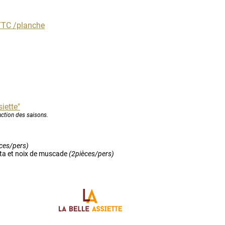
 TTC /planche
iette"
nction des saisons.
ces/pers)
etta et noix de muscade
(2pièces/pers)