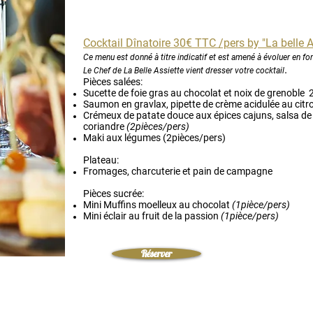
Cocktail Dînatoire 30€ TTC /pers by "La belle A
Ce menu est donné à titre indicatif et est amené à évoluer en fo
.
​Le Chef de La Belle Assiette vient dresser votre cocktail
Pièces salées:
Sucette de foie gras au chocolat et noix de grenoble 
Saumon en gravlax, pipette de crème acidulée au cit
Crémeux de patate douce aux épices cajuns, salsa de
coriandre
(2pièces/pers)
Maki aux légumes (2pièces/pers)
Plateau:
Fromages, charcuterie et pain de campagne
Pièces sucrée:
Mini Muffins moelleux au chocolat
(1pièce/pers)
Mini éclair au fruit de la passion
(1pièce/pers)
Réserver