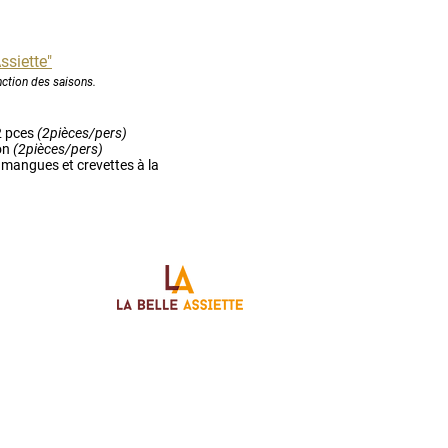
ssiette"
nction des saisons.
2 pces
(2pièces/pers)
ron
(2pièces/pers)
 mangues et crevettes à la