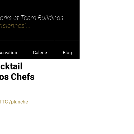
works et Team Buildings
isiennes"...
servation
Galerie
Blog
cktail
nos Chefs
€ TTC /planche