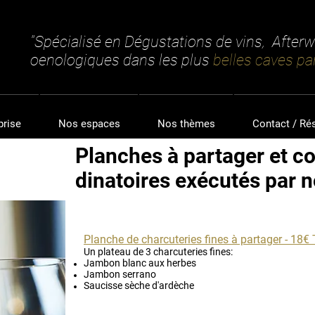
"Spécialisé en Dégustations de vins, After
oenologiques dans les plus
belles caves par
prise
Nos espaces
Nos thèmes
Contact / Ré
Planches à partager et co
dinatoires exécutés par 
Planche de charcuteries fines à partager - 18
Un plateau de 3 charcuteries fines:
Jambon blanc aux herbes
Jambon serrano
Saucisse sèche d'ardèche