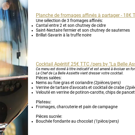
Planche de fromages affinés à partager - 18€
Une sélection de 3 fromages affinés:
Cantal entre 2 et son chutney de cidre
Saint-Nectaire fermier et son chutney de sauternes
Brillat-Savarin à la truffe noire
Cocktail Apéritif 25€ TTC /pers by "La Belle Ass
Ce menu est donné à titre indicatif et est amené à évoluer en fo
Le Chef de La Belle Assiette vient dresser votre cocktail.
Pièces salées:
Nems au foie gras et coriandre
(2pièces/pers)
Verrine de tartare d'avocats et cocktail de crabe
(2piè
Velouté en verrine de potiron-carotte, chips de panc
Plateau:
Fromages, charcuterie et pain de campagne
Pièces sucrée:
Bouchée fondante au chocolat
(1pièce/pers)