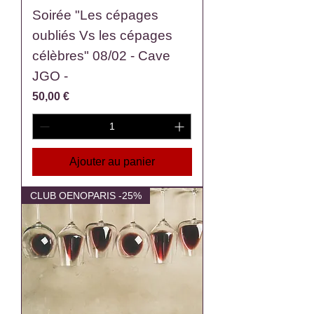
Soirée "Les cépages
oubliés Vs les cépages
célèbres" 08/02 - Cave
JGO -
Prix
50,00 €
Ajouter au panier
CLUB OENOPARIS -25%