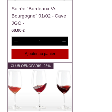
Soirée "Bordeaux Vs
Bourgogne" 01/02 - Cave
JGO -
Prix
60,00 €
Ajouter au panier
CLUB OENOPARIS -25%