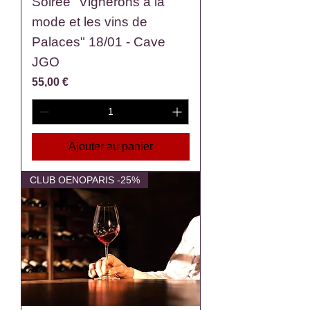
Soirée "Vignerons à la
mode et les vins de
Palaces" 18/01 - Cave
JGO
Prix
55,00 €
Ajouter au panier
CLUB OENOPARIS -25%