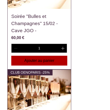
Soirée "Bulles et
Champagnes" 15/02 -
Cave JGO -
Prix
60,00 €
Ajouter au panier
CLUB OENOPARIS -25%