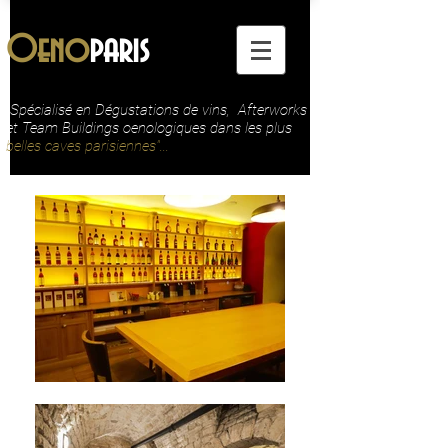
Oeno
paris
"Spécialisé en Dégustations de vins, Afterworks
et Team Buildings oenologiques dans les plus
belles caves parisiennes"...