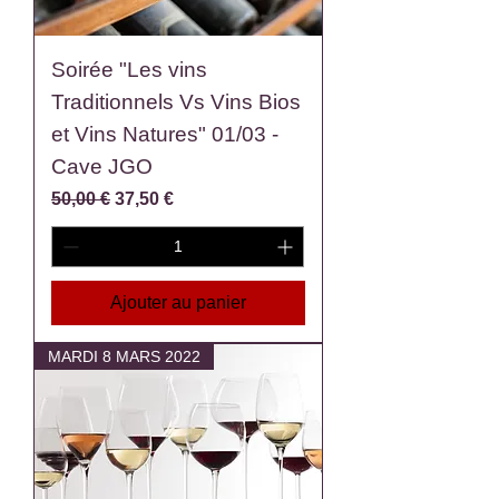
Soirée "Les vins
Traditionnels Vs Vins Bios
et Vins Natures" 01/03 -
Cave JGO
Prix original
Prix promotionnel
50,00 €
37,50 €
Ajouter au panier
MARDI 8 MARS 2022