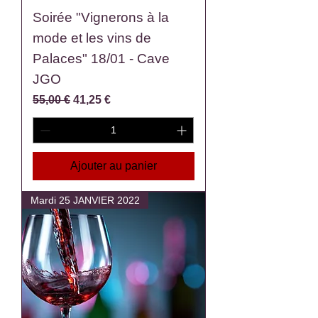
Soirée "Vignerons à la
mode et les vins de
Palaces" 18/01 - Cave
JGO
Prix original
Prix promotionnel
55,00 €
41,25 €
Ajouter au panier
Mardi 25 JANVIER 2022