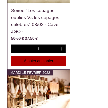
Soirée "Les cépages
oubliés Vs les cépages
célèbres" 08/02 - Cave
JGO -
Prix original
Prix promotionnel
50,00 €
37,50 €
Ajouter au panier
MARDI 15 FÉVRIER 2022