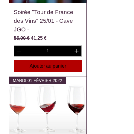
Soirée "Tour de France
des Vins" 25/01 - Cave
JGO -
Prix original
Prix promotionnel
55,00 €
41,25 €
Ajouter au panier
MARDI 01 FÉVRIER 2022