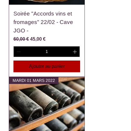
Soirée "Accords vins et
fromages" 22/02 - Cave
JGO -
Prix original
Prix promotionnel
60,00 €
45,00 €
Ajouter au panier
MARDI 01 MARS 2022