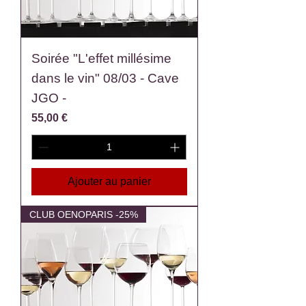
Soirée "L'effet millésime
dans le vin" 08/03 - Cave
JGO -
Prix
55,00 €
Ajouter au panier
CLUB OENOPARIS -25%