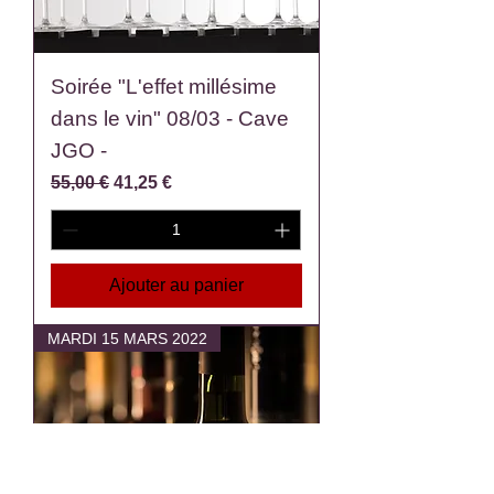
Soirée "L'effet millésime
dans le vin" 08/03 - Cave
JGO -
Prix original
Prix promotionnel
55,00 €
41,25 €
Ajouter au panier
MARDI 15 MARS 2022