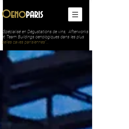
Oeno
paris
"Spécialisé en Dégustations de vins, Afterworks
et Team Buildings oenologiques dans les plus
belles caves parisiennes"...