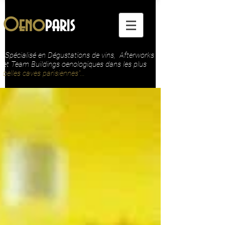
Oeno
paris
"Spécialisé en Dégustations de vins, Afterworks
et Team Buildings oenologiques dans les plus
belles caves parisiennes"...