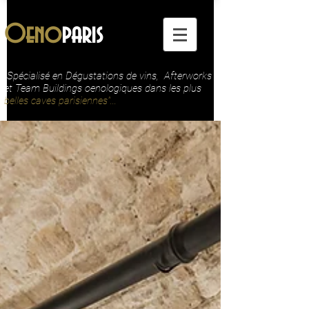
Oeno
paris
"Spécialisé en Dégustations de vins, Afterworks
et Team Buildings oenologiques dans les plus
belles caves parisiennes"...