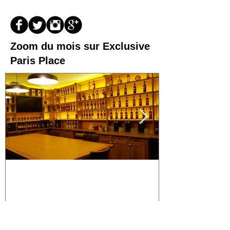
Zoom du mois sur Exclusive
Paris Place
Pourquoi organiser une
Organisez un
"dégustation de vins" dans
oenologique 