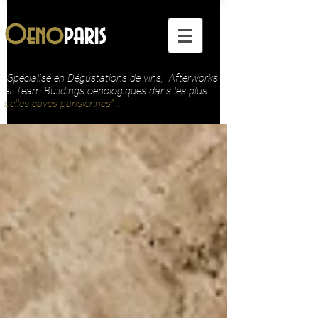
Oeno
paris
"Spécialisé en Dégustations de vins, Afterworks
et Team Buildings oenologiques dans les plus
belles caves parisiennes"...