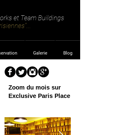
works et Team Buildings
isiennes"...
servation
Galerie
Blog
Zoom du mois sur
Exclusive Paris Place