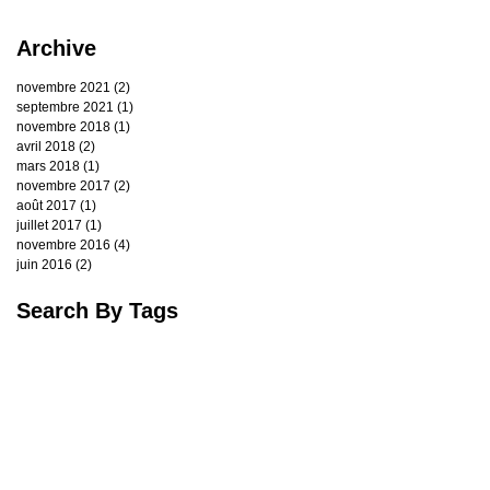
Archive
novembre 2021
(2)
2 posts
septembre 2021
(1)
1 post
novembre 2018
(1)
1 post
avril 2018
(2)
2 posts
mars 2018
(1)
1 post
novembre 2017
(2)
2 posts
août 2017
(1)
1 post
juillet 2017
(1)
1 post
novembre 2016
(4)
4 posts
juin 2016
(2)
2 posts
Search By Tags
Cave
Chef à domicile
Gastronhoming
Oenoparis
Soirée d'équipe
accord mets et vins
afterwork
dégustation de vin
sommelier
vins
wine
winetasting