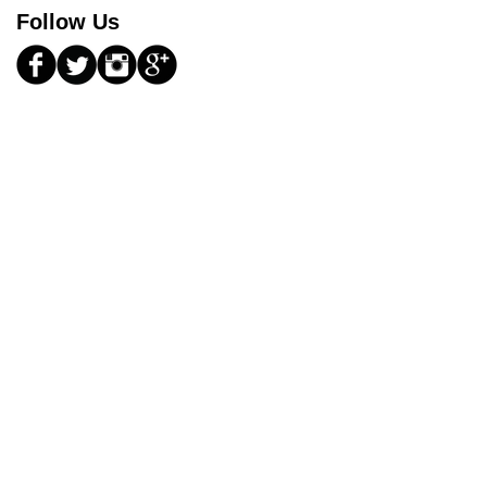
Follow Us
 d'oenologie /
reprise / Paris
m building - Afterwork