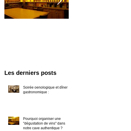
Pourquoi organiser
Organisez un
une "dégustation de
Afterwork
vins" dans notre
oenologique dans
cave authentique ?
votre entreprise ave
Oenoparis !
Les derniers posts
Soirée oenologique et dîner
gastronomique :
Pourquoi organiser une
"dégustation de vins" dans
notre cave authentique ?