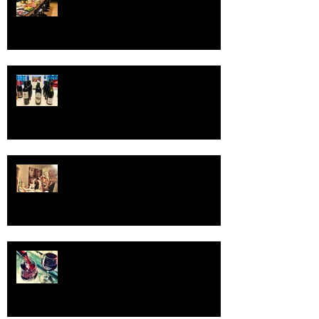
dégustations de vins pour vos
recevoir vos clients et partenaires
en en
Organisez un Afterwork
oenologique dans votre entreprise
avec Oenoparis !
Organisez une dégustation de vins
spéciale "EVG - EVJF" avec
Oenoparis
Save the date - Réservez votre
winetasting pour l'année 2018 !