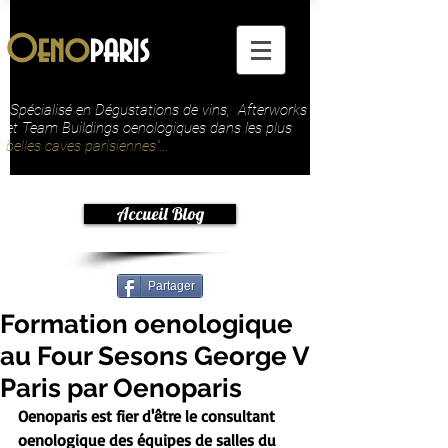
Oeno
paris
"Spécialisé en Dégustations de vins, Afterworks
et Team Buildings oenologiques dans les plus
belles caves parisiennes"...
Accueil Blog
Partager
Formation oenologique
au Four Sesons George V
Paris par Oenoparis
Oenoparis est fier d'être le consultant 
oenologique des équipes de salles du 