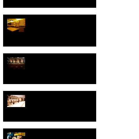
Pourquoi organiser une
"dégustation de vins" dans notre
cave authentique ?
Vous souhaitez organiser une
soirée d'entreprise pour la fin
d'année ?
Soirée "Bulles et Champagnes"
*Filmée 26/11 - Cave JGO -
Découvrez tous nos thèmes de