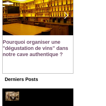
Pourquoi organiser une
Organisez un
"dégustation de vins" dans
oenologique 
notre cave authentique ?
entreprise a
Derniers Posts
Soirée oenologique et dîner
gastronomique :